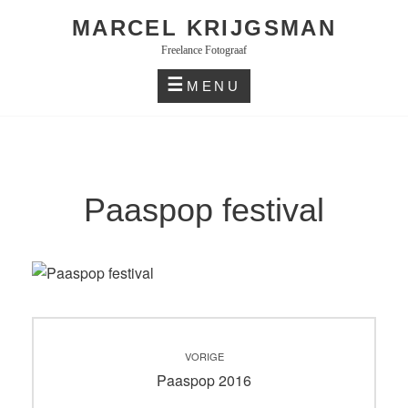
Skip
MARCEL KRIJGSMAN
to
Freelance Fotograaf
content
MENU
Paaspop festival
Bericht
VORIGE
navigatie
Vorig
Paaspop 2016
bericht: