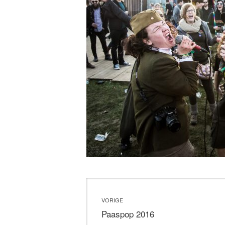
Bericht
VORIGE
navigatie
Vorig
Paaspop 2016