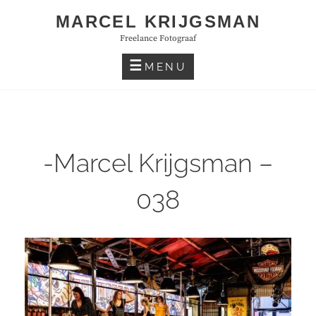
Skip
MARCEL KRIJGSMAN
to
Freelance Fotograaf
content
MENU
-Marcel Krijgsman –
038