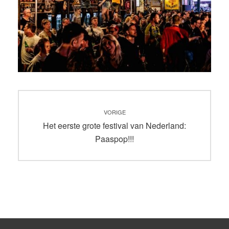
Bericht
VORIGE
navigatie
Vorig
Het eerste grote festival van Nederland:
bericht:
Paaspop!!!