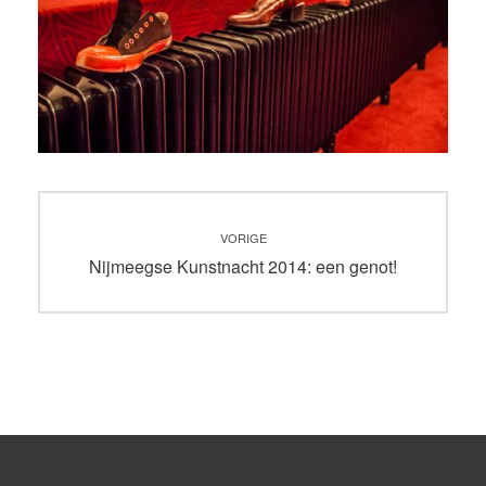
Bericht
VORIGE
navigatie
Vorig
Nijmeegse Kunstnacht 2014: een genot!
bericht: