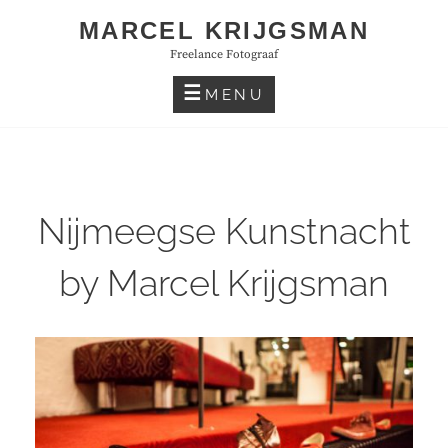
Skip
MARCEL KRIJGSMAN
to
Freelance Fotograaf
content
MENU
Nijmeegse Kunstnacht
by Marcel Krijgsman