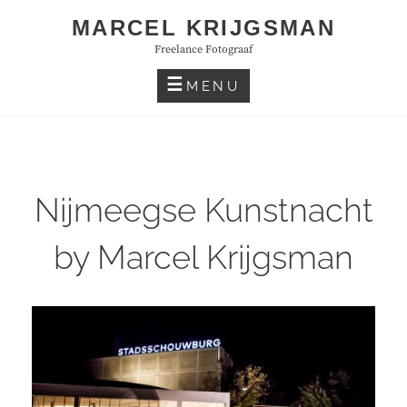
Skip
MARCEL KRIJGSMAN
to
Freelance Fotograaf
content
MENU
Nijmeegse Kunstnacht
by Marcel Krijgsman