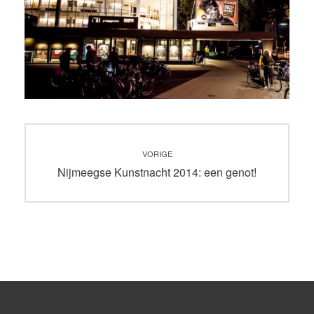
Bericht
VORIGE
navigatie
Vorig
Nijmeegse Kunstnacht 2014: een genot!
bericht: