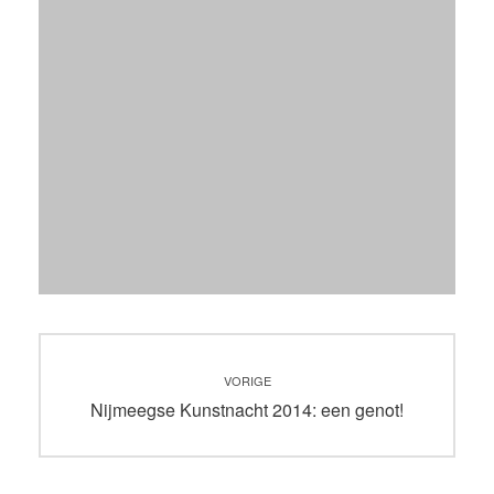
Bericht
VORIGE
navigatie
Vorig
Nijmeegse Kunstnacht 2014: een genot!
bericht: