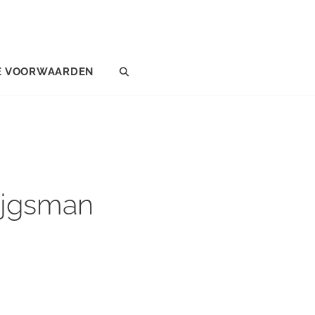
E VOORWAARDEN
SEARCH
ijgsman