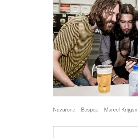
Navarone – Bospop – Marcel Krijgs
Bericht