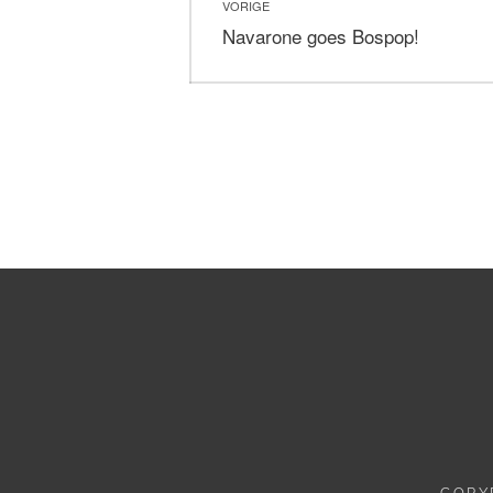
VORIGE
navigatie
Vorig
Navarone goes Bospop!
bericht:
COPY