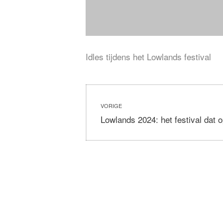
Idles tijdens het Lowlands festival
Bericht
VORIGE
navigatie
Vorig
Lowlands 2024: het festival dat 
bericht: