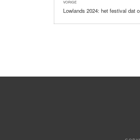
VORIGE
navigatie
Vorig
Lowlands 2024: het festival dat 
bericht: