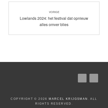
Bericht
VORIGE
navigatie
Vorig
Lowlands 2024: het festival dat opnieuw
bericht:
alles omver blies
COPYRIGHT © 2026
MARCEL KRIJGSMAN
. ALL
RIGHTS RESERVED.