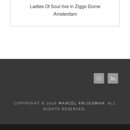
navigatie
Vorig
Ladies Of Soul live in Ziggo Dome
bericht:
Amsterdam
COPYRIGHT © 2026
MARCEL KRIJGSMAN
. ALL
RIGHTS RESERVED.