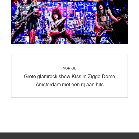
Bericht
VORIGE
navigatie
Vorig
Grote glamrock show Kiss in Ziggo Dome
bericht:
Amsterdam met een rij aan hits