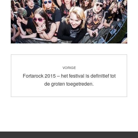
Bericht
VORIGE
navigatie
Vorig
Fortarock 2015 – het festival is definitief tot
bericht:
de groten toegetreden.