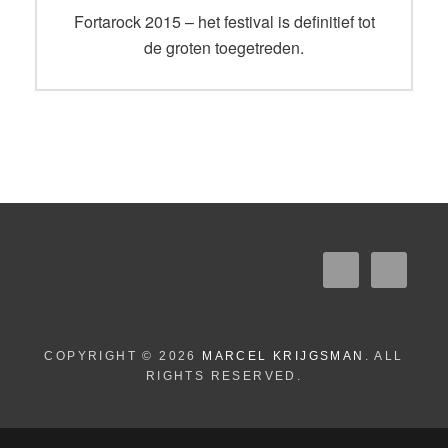
navigatie
Vorig
Fortarock 2015 – het festival is definitief tot
bericht:
de groten toegetreden.
COPYRIGHT © 2026
MARCEL KRIJGSMAN
. ALL
RIGHTS RESERVED.