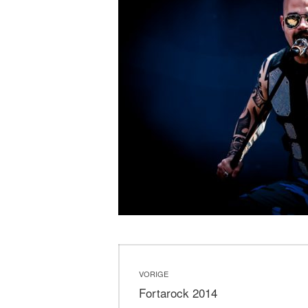
Bericht
VORIGE
navigatie
Vorig
Fortarock 2014