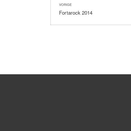
VORIGE
navigatie
Vorig
Fortarock 2014
bericht: