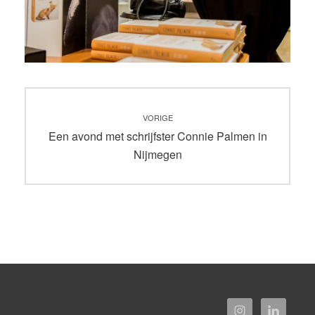
Bericht
VORIGE
navigatie
Vorig
Een avond met schrijfster Connie Palmen in
bericht:
Nijmegen