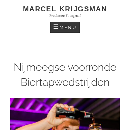
Skip
MARCEL KRIJGSMAN
to
Freelance Fotograaf
content
MENU
Nijmeegse voorronde
Biertapwedstrijden