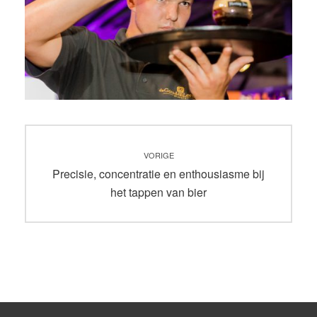
Bericht
VORIGE
navigatie
Vorig
Precisie, concentratie en enthousiasme bij
bericht:
het tappen van bier