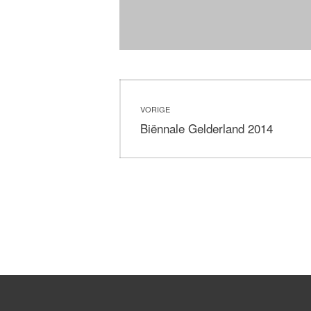
Bericht
VORIGE
navigatie
Vorig
Biënnale Gelderland 2014
bericht: