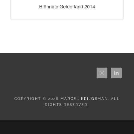
navigatie
Vorig
Biënnale Gelderland 2014
bericht:
COPYRIGHT © 2026
MARCEL KRIJGSMAN
. ALL
RIGHTS RESERVED.