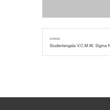
Bericht
VORIGE
navigatie
Vorig
Studentengala V.C.M.W. Sigma 
bericht: