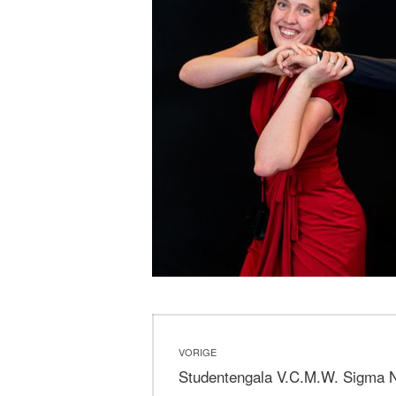
Bericht
VORIGE
navigatie
Vorig
Studentengala V.C.M.W. Sigma 