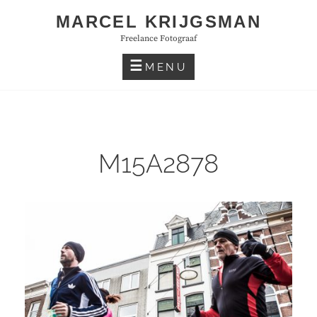
Skip
MARCEL KRIJGSMAN
to
Freelance Fotograaf
content
MENU
M15A2878