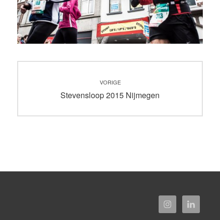
Bericht
VORIGE
navigatie
Vorig
Stevensloop 2015 Nijmegen
bericht: