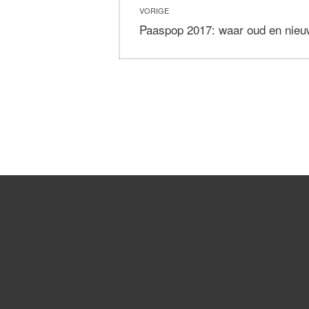
VORIGE
navigatie
Vorig
Paaspop 2017: waar oud en nieu
bericht: