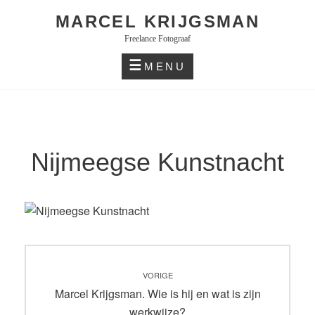
Skip
MARCEL KRIJGSMAN
to
Freelance Fotograaf
content
MENU
Nijmeegse Kunstnacht
Bericht
VORIGE
navigatie
Vorig
Marcel Krijgsman. Wie is hij en wat is zijn
bericht:
werkwijze?