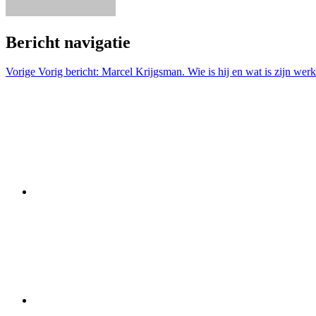
Bericht navigatie
Vorige
Vorig bericht:
Marcel Krijgsman. Wie is hij en wat is zijn wer