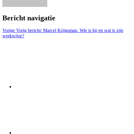
Bericht navigatie
Vorige
Vorig bericht:
Marcel Krijgsman. Wie is hij en wat is zijn
werkwijze?