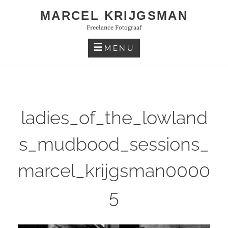
Skip
MARCEL KRIJGSMAN
to
Freelance Fotograaf
content
MENU
ladies_of_the_lowland
s_mudbood_sessions_
marcel_krijgsman0000
5