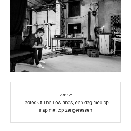
Bericht
VORIGE
navigatie
Vorig
Ladies Of The Lowlands, een dag mee op
bericht:
stap met top zangeressen