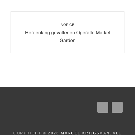
Bericht
VORIGE
navigatie
Vorig
Herdenking gevallenen Operatie Market
bericht:
Garden
COPYRIGHT © 2026
MARCEL KRIJGSMAN
. ALL