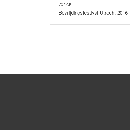
VORIGE
navigatie
Vorig
Bevrijdingsfestival Utrecht 2016
bericht: