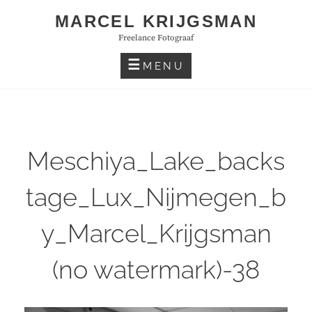
Skip
MARCEL KRIJGSMAN
to
Freelance Fotograaf
content
MENU
Meschiya_Lake_backs
tage_Lux_Nijmegen_b
y_Marcel_Krijgsman
(no watermark)-38