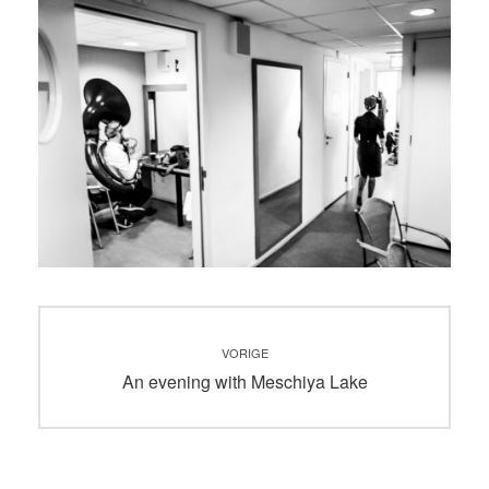
Bericht
VORIGE
navigatie
Vorig
An evening with Meschiya Lake
bericht: