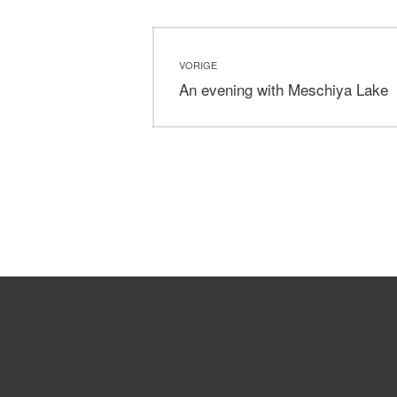
Bericht
VORIGE
navigatie
Vorig
An evening with Meschiya Lake
bericht: