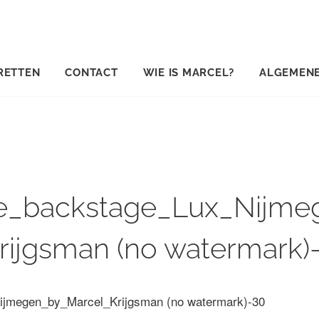
RETTEN
CONTACT
WIE IS MARCEL?
ALGEMEN
e_backstage_Lux_Nijme
rijgsman (no watermark)