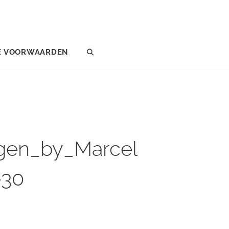
E VOORWAARDEN
SEARCH
gen_by_Marcel
-30