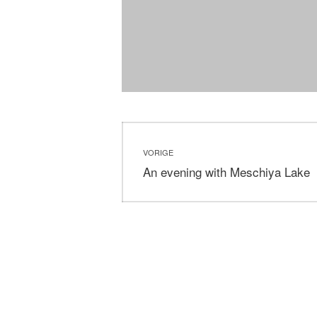
Bericht
VORIGE
navigatie
Vorig
An evening with Meschiya Lake
bericht: